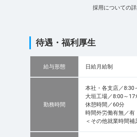
採用についての詳
待遇・福利厚生
給与形態
日給月給制
本社・各支店／8:30
大垣工場／8:00～1
勤務時間
休憩時間／60分
時間外労働有無／有
＜その他就業時間補足