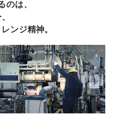
るのは、
ー、
ャレンジ精神。